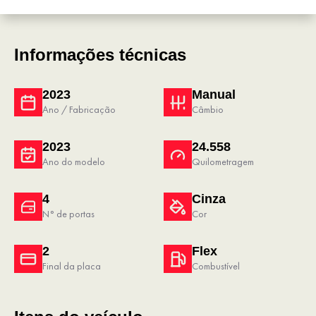
Informações técnicas
2023
Manual
Ano / Fabricação
Câmbio
2023
24.558
Ano do modelo
Quilometragem
4
Cinza
N° de portas
Cor
2
Flex
Final da placa
Combustível