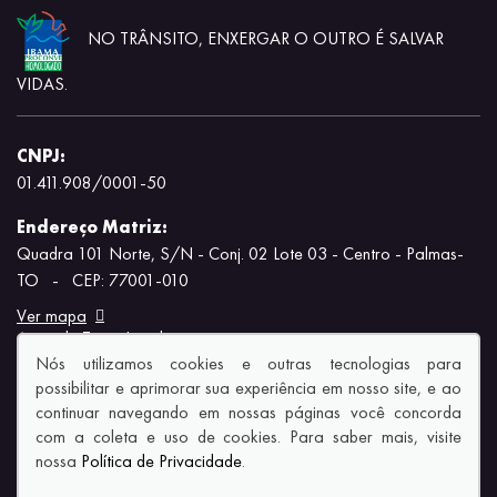
NO TRÂNSITO, ENXERGAR O OUTRO É SALVAR
VIDAS.
CNPJ:
01.411.908/0001-50
Endereço Matriz:
Quadra 101 Norte, S/N - Conj. 02 Lote 03 - Centro - Palmas-
TO
-
CEP: 77001-010
Ver mapa
Aviso de Texto Legal
Nós utilizamos cookies e outras tecnologias para
possibilitar e aprimorar sua experiência em nosso site, e ao
continuar navegando em nossas páginas você concorda
com a coleta e uso de cookies. Para saber mais, visite
nossa
Política de Privacidade
.
© Copyright 2026